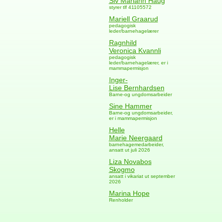
Siv Mariann Haug
styrer tlf 41105572
Mariell Graarud
pedagogisk
leder/barnehagelærer
Ragnhild
Veronica Kvannli
pedagogisk
leder/barnehagelærer, er i
mammapermisjon
Inger-
Lise Bernhardsen
Barne-og ungdomsarbeider
Sine Hammer
Barne-og ungdomsarbeider,
er i mammapermisjon
Helle
Marie Neergaard
barnehagemedarbeider,
ansatt ut juli 2026
Liza Novabos
Skogmo
ansatt i vikariat ut september
2026
Marina Hope
Renholder