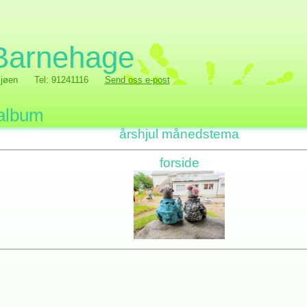
 Barnehage
jøen
Tel: 91241116
Send oss e-post
album
årshjul månedstema
forside