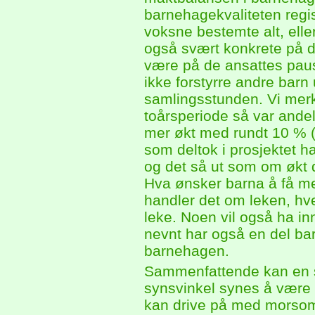
barnehagekvaliteten regis
voksne bestemte alt, eller
også svært konkrete på de
være på de ansattes paus
ikke forstyrre andre barn
samlingsstunden. Vi merke
toårsperiode så var and
mer økt med rundt 10 % 
som deltok i prosjektet 
og det så ut som om økt 
Hva ønsker barna å få mer
handler det om leken, hv
leke. Noen vil også ha in
nevnt har også en del ba
barnehagen.
Sammenfattende kan en s
synsvinkel synes å være 
kan drive på med morsom