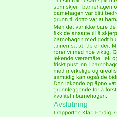
om sin rolle i samspill me
som skjer i barnehagen og 
barnehagen var blitt bedr
grunn til dette var at barn
Men det var ikke bare de
fikk de ansatte til å skje
barnehagen med godt hum
annen sa at "de er der. M
rører vi med noe viktig. 
lekende væremåte, lek og
friskt pust inn i barneha
med merkelige og urealist
samtidig kan også de bid
Den lekende og åpne værem
grunnleggende for å forst
kvalitet i barnehagen.
Avslutning
I rapporten Klar, Ferdig