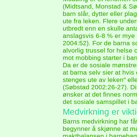
(Midtsand, Monstad & Sø
barn slår, dytter eller p
ute fra leken. Flere unde
utbredt enn en skulle an
anslagsvis 6-8 % er mye
2004:52). For de barna s
alvorlig trussel for helse 
mot mobbing starter i bar
Da er de sosiale mønstrene
at barna selv sier at hvis
stenges ute av leken" ell
(Søbstad 2002:26-27). Di
ønsker at det finnes nor
det sosiale samspillet i 
Medvirkning er vikt
Barns medvirkning har fåt
begynner å skjønne at m
maktbalansen i barnehage