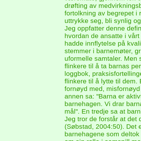
drøfting av medvirkningsb
fortolkning av begrepet i re
uttrykke seg, bli synlig 
Jeg oppfatter denne defi
hvordan de ansatte i vår
hadde innflytelse på kval
stemmer i barnemøter, gru
uformelle samtaler. Men s
flinkere til å ta barnas 
loggbok, praksisfortellin
flinkere til å lytte til dem
fornøyd med, misfornøyd
annen sa: "Barna er aktivt
barnehagen. Vi drar barna 
mål". En tredje sa at barn
Jeg tror de forstår at de
(Søbstad, 2004:50). Det e
barnehagene som deltok i 