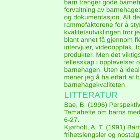
barn trenger gode barneh
forvaltning av barnehages
og dokumentasjon. Alt dett
rammefaktorene for å styr
kvalitetsutviklingen tror 
blant annet få gjennom fle
intervjuer, videoopptak, f
produkter. Men det viktigs
fellesskap i opplevelser o
barnehagen. Uten å ideal
mener jeg å ha erfart at b
barnehagekvaliteten.
LITTERATUR
Bae, B. (1996) Perspektiv
Temahefte om barns medv
6-27.
Kjørholt, A. T. (1991) Ba
frihetslengsler og nostal