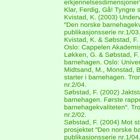
erkjennelsesdimensjoner?
Klar, Ferdig, Gå! Tyngre
Kvistad, K. (2003) Underve
"Den norske barnehagekv
publikasjonsserie nr.1/03
Kvistad, K. & Søbstad, F.
Oslo: Cappelen Akademis
Løkken, G. & Søbstad, F. 
barnehagen. Oslo: Univers
Midtsand, M., Monstad, B
starter i barnehagen. T
nr.2/04.
Søbstad, F. (2002) Jakts
barnehagen. Første rappo
barnehagekvaliteten". T
nr.2/02.
Søbstad, F. (2004) Mot st
prosjektet "Den norske 
publikasjonsserie nr.1/04