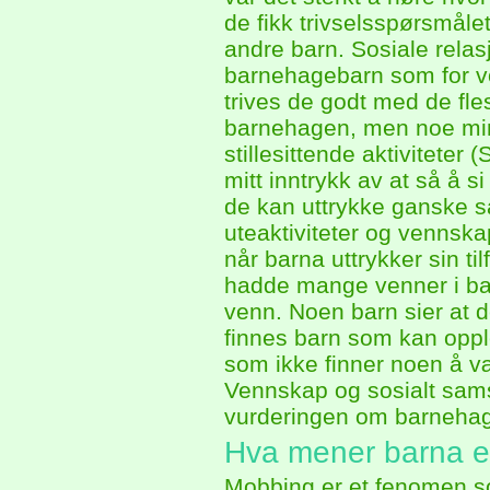
de fikk trivselsspørsmåle
andre barn. Sosiale relas
barnehagebarn som for vo
trives de godt med de fles
barnehagen, men noe mind
stillesittende aktivitete
mitt inntrykk av at så å si
de kan uttrykke ganske så
uteaktiviteter og vennska
når barna uttrykker sin 
hadde mange venner i ba
venn. Noen barn sier at d
finnes barn som kan oppl
som ikke finner noen å 
Vennskap og sosialt samspill
vurderingen om barnehage
Hva mener barna er 
Mobbing er et fenomen so