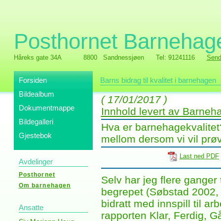
Posthornet Barnehag
Håreks gate 34A
8800 Sandnessjøen
Tel: 91241116
Send
Forsiden
Barns bidrag til kvalitet i barnehagen
Bildealbum
( 17/01/2017 )
Dokumentmappe
Innhold levert av Barne
Bildegalleri
Hva er barnehagekvalitet
Gjestebok
mellom dersom vi vil prø
Last ned PDF
Avdelinger
Posthornet
Selv har jeg flere ganger 
Om barnehagen
begrepet (Søbstad 2002,
bidratt med innspill til a
Ansatte
rapporten Klar, Ferdig, G