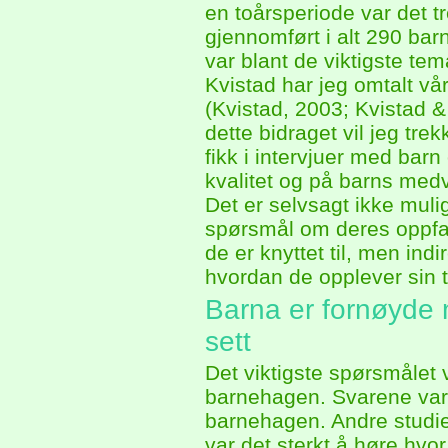
en toårsperiode var det t
gjennomført i alt 290 ba
var blant de viktigste t
Kvistad har jeg omtalt vår
(Kvistad, 2003; Kvistad 
dette bidraget vil jeg tr
fikk i intervjuer med ba
kvalitet og på barns medvi
Det er selvsagt ikke mulig
spørsmål om deres oppfat
de er knyttet til, men indir
hvordan de opplever sin 
Barna er fornøyde m
sett
Det viktigste spørsmålet v
barnehagen. Svarene var 
barnehagen. Andre studier
var det sterkt å høre hvo