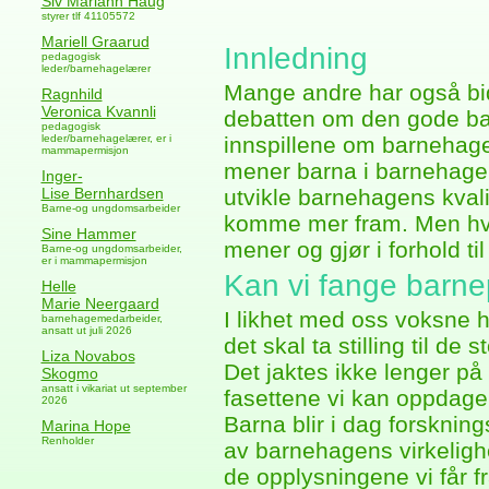
Siv Mariann Haug
styrer tlf 41105572
Mariell Graarud
Innledning
pedagogisk
leder/barnehagelærer
Mange andre har også bid
Ragnhild
Veronica Kvannli
debatten om den gode bar
pedagogisk
leder/barnehagelærer, er i
innspillene om barnehage
mammapermisjon
mener barna i barnehagen 
Inger-
Lise Bernhardsen
utvikle barnehagens kval
Barne-og ungdomsarbeider
komme mer fram. Men hvo
Sine Hammer
mener og gjør i forhold ti
Barne-og ungdomsarbeider,
er i mammapermisjon
Kan vi fange barn
Helle
Marie Neergaard
I likhet med oss voksne ha
barnehagemedarbeider,
ansatt ut juli 2026
det skal ta stilling til d
Liza Novabos
Det jaktes ikke lenger p
Skogmo
ansatt i vikariat ut september
fasettene vi kan oppdage 
2026
Barna blir i dag forsknin
Marina Hope
Renholder
av barnehagens virkelighet
de opplysningene vi får f