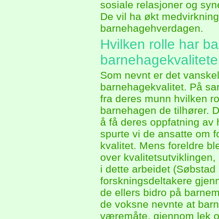
sosiale relasjoner og sy
De vil ha økt medvirkning
barnehagehverdagen.
Hvilken rolle har ba
barnehagekvalitet
Som nevnt er det vanskeli
barnehagekvalitet. På sa
fra deres munn hvilken rol
barnehagen de tilhører. D
å få deres oppfatning av 
spurte vi de ansatte om fo
kvalitet. Mens foreldre ble
over kvalitetsutviklingen
i dette arbeidet (Søbstad 
forskningsdeltakere gjenn
de ellers bidro på barnem
de voksne nevnte at barn
væremåte, gjennom lek og