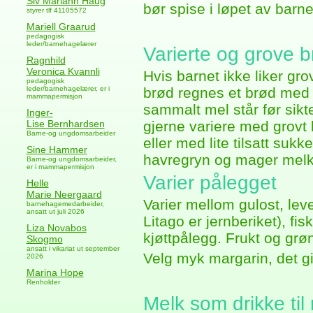
Siv Mariann Haug
bør spise i løpet av bar
styrer tlf 41105572
Mariell Graarud
pedagogisk
leder/barnehagelærer
Varierte og grove b
Ragnhild
Veronica Kvannli
Hvis barnet ikke liker gro
pedagogisk
leder/barnehagelærer, er i
brød regnes et brød med
mammapermisjon
sammalt mel står før sikt
Inger-
Lise Bernhardsen
gjerne variere med grovt 
Barne-og ungdomsarbeider
eller med lite tilsatt sukk
Sine Hammer
havregryn og mager melk
Barne-og ungdomsarbeider,
er i mammapermisjon
Varier pålegget
Helle
Marie Neergaard
Varier mellom gulost, leve
barnehagemedarbeider,
ansatt ut juli 2026
Litago er jernberiket), f
Liza Novabos
kjøttpålegg. Frukt og gr
Skogmo
ansatt i vikariat ut september
Velg myk margarin, det gir
2026
Marina Hope
Renholder
Melk som drikke til