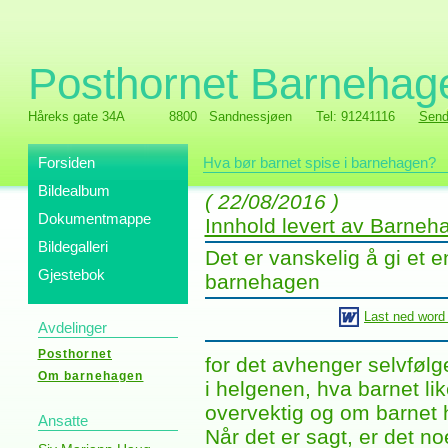
Posthornet Barnehag
Håreks gate 34A
8800 Sandnessjøen
Tel: 91241116
Send
Forsiden
Hva bør barnet spise i barnehagen?
Bildealbum
( 22/08/2016 )
Dokumentmappe
Innhold levert av Barne
Bildegalleri
Det er vanskelig å gi et e
Gjestebok
barnehagen
Last ned word
Avdelinger
Posthornet
for det avhenger selvfølge
Om barnehagen
i helgenen, hva barnet lik
overvektig og om barnet h
Ansatte
Når det er sagt, er det no