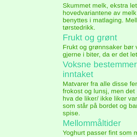
Skummet melk, ekstra lett
hovedvariantene av melk 
benyttes i matlaging. Me
tørstedrikk.
Frukt og grønt
Frukt og grønnsaker bør væ
gjerne i biter, da er det l
Voksne bestemmer 
inntaket
Matvarer fra alle disse f
frokost og lunsj, men det 
hva de liker/ ikke liker 
som står på bordet og b
spise.
Mellommåltider
Yoghurt passer fint som mel