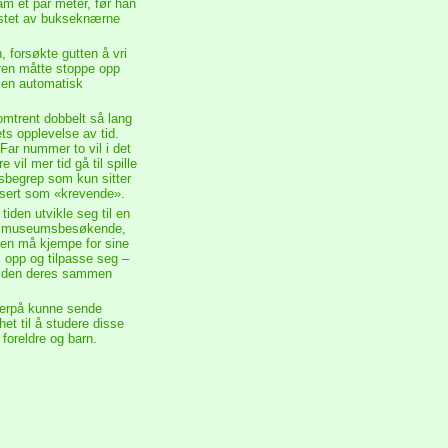
ham et par meter, før han
ørstet av bukseknærne
 forsøkte gutten å vri
aren måtte stoppe opp
 en automatisk
omtrent dobbelt så lang
s opplevelse av tid.
ar nummer to vil i det
il mer tid gå til spille
dsbegrep som kun sitter
risert som «krevende».
iden utvikle seg til en
ert museumsbesøkende,
den må kjempe for sine
i opp og tilpasse seg –
å tiden deres sammen
tterpå kunne sende
het til å studere disse
foreldre og barn.