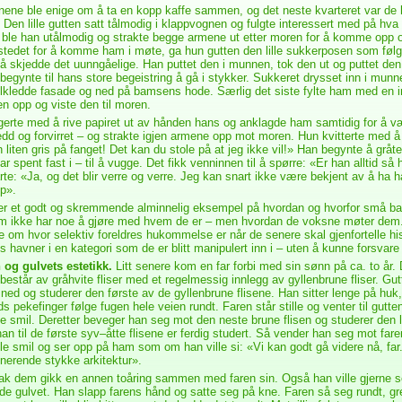
nene ble enige om å ta en kopp kaffe sammen, og det neste kvarteret var de 
 Den lille gutten satt tålmodig i klappvognen og fulgte interessert med på hv
t ble han utålmodig og strakte begge armene ut etter moren for å komme opp o
stedet for å komme ham i møte, ga hun gutten den lille sukkerposen som fø
på skjedde det uunngåelige. Han puttet den i munnen, tok den ut og puttet den 
 begynte til hans store begeistring å gå i stykker. Sukkeret drysset inn i mun
lkledde fasade og ned på bamsens hode. Særlig det siste fylte ham med en ind
 opp og viste den til moren.
erte med å rive papiret ut av hånden hans og anklagde ham samtidig for å væ
redd og forvirret – og strakte igjen armene opp mot moren. Hun kvitterte med å s
 liten gris på fanget! Det kan du stole på at jeg ikke vil!» Han begynte å gråt
r spent fast i – til å vugge. Det fikk venninnen til å spørre: «Er han alltid så
te: «Ja, og det blir verre og verre. Jeg kan snart ikke være bekjent av å ha
øp».
r et godt og skremmende alminnelig eksempel på hvordan og hvorfor små bar
om ikke har noe å gjøre med hvem de er – men hvordan de voksne møter dem.
 om hvor selektiv foreldres hukommelse er når de senere skal gjenfortelle his
s havner i en kategori som de er blitt manipulert inn i – uten å kunne forsvare e
 og gulvets estetikk.
Litt senere kom en far forbi med sin sønn på ca. to år. 
 består av gråhvite fliser med et regelmessig innlegg av gyllenbrune fliser. Gut
 ned og studerer den første av de gyllenbrune flisene. Han sitter lenge på huk, 
s pekefinger følge fugen hele veien rundt. Faren står stille og venter til gutte
de smil. Deretter beveger han seg mot den neste brune flisen og studerer den 
 han til de første syv–åtte flisene er ferdig studert. Så vender han seg mot far
lle smil og ser opp på ham som om han ville si: «Vi kan godt gå videre nå, far
inerende stykke arkitektur».
ak dem gikk en annen toåring sammen med faren sin. Også han ville gjerne 
de gulvet. Han slapp farens hånd og satte seg på kne. Faren så seg rundt, g