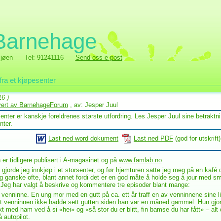
 Barnehage
jøen
Tel: 91241116
Send oss e-post
fra et kjøpesenter
16 )
evert av BarnehageForum
, av: Jesper Juul
enter er kanskje foreldrenes største utfordring. Les Jesper Juul sine betraktni
nter.
Last ned word dokument
Last ned PDF
(god for utskrift)
 er tidligere publisert i A-magasinet og på
www.famlab.no
jorde jeg innkjøp i et storsenter, og før hjemturen satte jeg meg på en kafé 
eg ganske ofte, blant annet fordi det er en god måte å holde seg à jour med s
 Jeg har valgt å beskrive og kommentere tre episoder blant mange:
r venninne. En ung mor med en gutt på ca. ett år traff en av venninnene sine l
t venninnen ikke hadde sett gutten siden han var en måned gammel. Hun gjo
kt med ham ved å si «hei» og «så stor du er blitt, fin bamse du har fått» – alt
 autopilot.