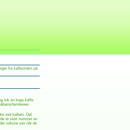
nger fra kaffestolen på
og tok en kopp kaffe.
måbarnsfamilienes
ike ved kafeen. Det
rde et stort nummer av
 det voksne sier når de