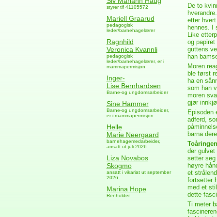
Siv Mariann Haug
De to kvin
styrer tlf 41105572
hverandre.
Mariell Graarud
etter hver
pedagogisk
hennes. I 
leder/barnehagelærer
Like etter
Ragnhild
og papiret
Veronica Kvannli
guttens ve
han bamsen
pedagogisk
leder/barnehagelærer, er i
Moren reag
mammapermisjon
ble først 
Inger-
ha en sånn
Lise Bernhardsen
som han va
Barne-og ungdomsarbeider
moren svar
gjør innkj
Sine Hammer
Barne-og ungdomsarbeider,
Episoden e
er i mammapermisjon
adferd, s
Helle
påminnelse
barna dere
Marie Neergaard
barnehagemedarbeider,
Toåringen
ansatt ut juli 2026
der gulvet
Liza Novabos
setter seg
Skogmo
høyre hånd
et strålen
ansatt i vikariat ut september
2026
fortsetter
med et sti
Marina Hope
dette fasc
Renholder
Ti meter b
fascineren