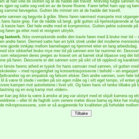
am at han ville bli skitten og at de hadde det travelt. Motvillig fulgte sønnen 
øs igjen og satte seg ved en av de brune flisene. Faren løftet ham opp og b
og samme bevegelse. Gutten ble minnet om at de hadde det travelt.
erte sønnen og begynte å gråte. Mens faren nærmest marsjerte mot utgangen,
a hans faste grep. Før de nådde så langt, gråt gutten så hjerteskjærende at f
 å trøste ham. Det hele endte med et kompromiss. Gutten pekte sutrende på
 og faren ga etter med et resignert uttrykk.
g lastverk.
Ikke overraskende endte den travle faren med å bruke mer tid – 
den andre faren. Dermed satte han en tykk strek under det moderne mennesket
ene gjorde innkjøp mellom barnehagen og hjemmet etter en lang arbeidsdag. F
med stor sikkerhet bruke mye mer tid på sønnen enn far nummer én. Dessverre v
t som relasjonen deres preges av kravet om at barnet skal tilpasse seg det ti
ne på faren. Dessverre er det sønnen som på sikt vil bli opplevd og karakte
 første farens atferd er typisk for hans samvær med sønnen, vil gutten med t
t skoleelev – med nysgjerrighet og konsentrasjonsevne i behold – en engasj
r fjellvandrer og en empatisk og følsom elsker. Den andre sønnen, som hele ti
 til å være til stede i verden på sin egen måte og i sitt eget tempo, vil enten g
nsivere kampen mot autoritetene i livet sitt. Og faren hans vil tenke tilbake p
astning og en evig kamp mot «tiden».
r kan jeg ikke la være å ønske at jeg var utstyrt med et skjult kamera og e
foreldrene – eller til de fagfolk som senere møter disse barna og ikke har mulig
de mikroprosessene, som er så avgjørende for kvaliteten på forholdet mellom 