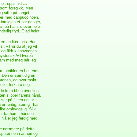
helt oppslukt av
a som foregikk. Men
g sitte på fanget
lger med cappuccinoen.
inn igjen et par ganger,
nen på ham, utover hele
erlig fryd. Glad holdt
re en liten gris. Han
i: «Tror du at jeg vil
e og fikk klappvognen –
 hysterisk?» Hvorpå
 ham med meg når jeg
n utvikler en bestemt
 Den er samtidig en
torien, og hvor raskt
ller forklare seg.
De kom til en avdeling
ten slipper farens hånd,
ser på flisen og lar
n er ferdig, som gir ham
like omhyggelig. Slik
en, tar ham i hånden
. Nå er jeg ferdig med
se nærmere på dette
rep sønnen i armen og