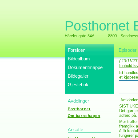
Posthornet
Håreks gate 34A
8800 Sandness
Forsiden
Episoder 
Bildealbum
( 13/11/20
Innhold l
Dokumentmappe
Et handles
Bildegalleri
et kjøpese
Gjestebok
Artikkelen
Avdelinger
SIST UKE g
Posthornet
Det gjør j
adferd på.
Om barnehagen
Mor treffe
fremgikk a
Ansatte
å få konta
fungerer på