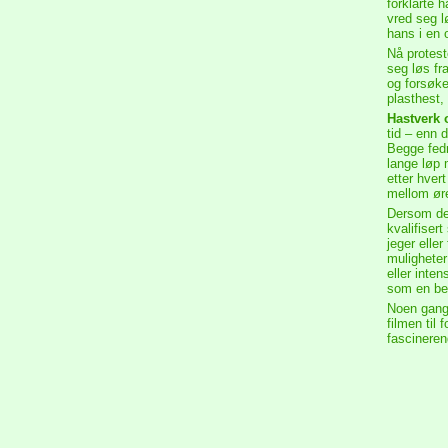
forklarte h
vred seg l
hans i en 
Nå protest
seg løs fr
og forsøke
plasthest,
Hastverk o
tid – enn 
Begge fedr
lange løp 
etter hver
mellom øre
Dersom den
kvalifiser
jeger elle
muligheter
eller inte
som en bel
Noen gange
filmen til 
fascineren