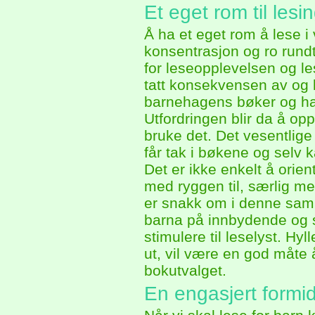
Et eget rom til lesi
Å ha et eget rom å lese i 
konsentrasjon og ro rundt
for leseopplevelsen og le
tatt konsekvensen av og 
barnehagens bøker og har
Utfordringen blir da å op
bruke det. Det vesentlig
får tak i bøkene og selv k
Det er ikke enkelt å orie
med ryggen til, særlig m
er snakk om i denne sa
barna på innbydende og s
stimulere til leselyst. H
ut, vil være en god måte å
bokutvalget.
En engasjert formid