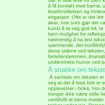
Når vi skal lese for barn
å få kontakt med barna, u
leseforståelsen og innleve
engasjert. Ofte er det let
øker, noe som gjør det va
kunst å ta seg god tid, t
barn mulighet for refleksjo
nødvendig å ha lest teks
spennende, det konfliktfy
disse sidene ved teksten
fortellerstemmen, dramati
understreke humor ved p
Å snakke om tekst
Å samtale om teksten er e
seg at det å lese bok er 
opplevelser i boka, hos 
trenger ikke være stille hel
verdifullt at barna melder