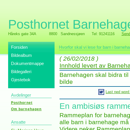
Posthornet Barnehag
Håreks gate 34A
8800 Sandnessjøen
Tel: 91241116
Send
Forsiden
Hvorfor skal vi lese for barn i barneh
Bildealbum
( 26/02/2018 )
Dokumentmappe
Innhold levert av Barne
Bildegalleri
Barnehagen skal bidra til a
Gjestebok
bilde
Last ned word
Avdelinger
Posthornet
En ambisiøs ramm
Om barnehagen
Rammeplan for barnehagen
alle barn i barnehage må f
Ansatte
Videre peker Rammeplanen