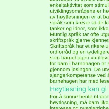
enkeltaktivitet som stimul
utviklingsområdene er høy
av høytlesningen er at ba
språk som krever at de 
tanker og ideer, som ikke
Muntlig språk tar ofte ut
skriftspråk gjerne kjennet
Skriftspråk har et rikere 
ordforråd og en tydeliger
som barnehagen vanligvis 
for barn i barnehagen er a
gjennom lesingen. De utvi
sjangerkompetanse ved å b
barnehagen har med lesel
Høytlesning kan gi
For å kunne hente ut den
høytlesning, må barn like å
interesse og nysgjerrighet