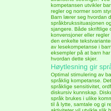
kompetansen utvikler bar
regler og normer som styr
Barn lærer seg hvordan de 
språkbrukssituasjonen og 
sjangere. Både skriftlige 
konvensjoner eller regler
den enkelte tekstvariante
av lesekompetanse i barn
eksempler på at barn har 
hvordan dette skjer.
Høytlesning gir spr
Optimal stimulering av ba
språklig kompetanse. Det
språklige sensitivitet, o
diskursiv kunnskap. Dis
språk brukes i ulike kom
til å lytte, samtale og gi
aktiviteter vil utvikle s