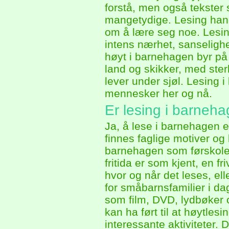
forstå, men også tekste
mangetydige. Lesing hand
om å lære seg noe. Lesing
intens nærhet, sanselighet
høyt i barnehagen byr p
land og skikker, med sterk
lever under sjøl. Lesing
mennesker her og nå.
Er lesing i barneh
Ja, å lese i barnehagen 
finnes faglige motiver og
barnehagen som førskole
fritida er som kjent, en fr
hvor og når det leses, ell
for småbarnsfamilier i dag
som film, DVD, lydbøker og
kan ha ført til at høytlesi
interessante aktiviteter. 