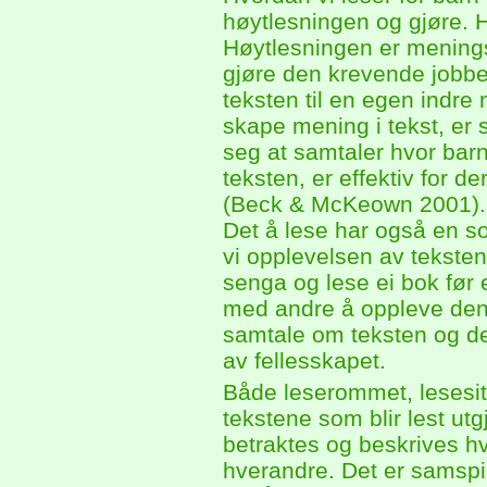
høytlesningen og gjøre. H
Høytlesningen er menings
gjøre den krevende jobbe
teksten til en egen indr
skape mening i tekst, er 
seg at samtaler hvor barn 
teksten, er effektiv for d
(Beck & McKeown 2001).
Det å lese har også en sosi
vi opplevelsen av teksten
senga og lese ei bok før 
med andre å oppleve den 
samtale om teksten og de 
av fellesskapet.
Både leserommet, lesesit
tekstene som blir lest utg
betraktes og beskrives hv
hverandre. Det er samspi