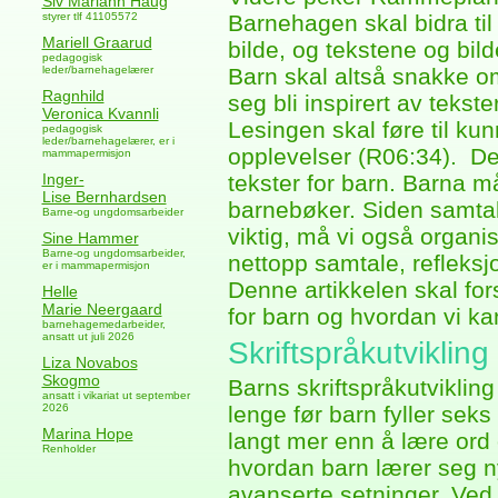
Siv Mariann Haug
styrer tlf 41105572
Barnehagen skal bidra til a
Mariell Graarud
bilde, og tekstene og bil
pedagogisk
leder/barnehagelærer
Barn skal altså snakke o
Ragnhild
seg bli inspirert av tekste
Veronica Kvannli
Lesingen skal føre til ku
pedagogisk
leder/barnehagelærer, er i
opplevelser (R06:34). Det
mammapermisjon
Inger-
tekster for barn. Barna 
Lise Bernhardsen
barnebøker. Siden samtal
Barne-og ungdomsarbeider
viktig, må vi også organis
Sine Hammer
Barne-og ungdomsarbeider,
nettopp samtale, refleksj
er i mammapermisjon
Denne artikkelen skal for
Helle
Marie Neergaard
for barn og hvordan vi ka
barnehagemedarbeider,
ansatt ut juli 2026
Skriftspråkutvikling
Liza Novabos
Skogmo
Barns skriftspråkutvikling
ansatt i vikariat ut september
2026
lenge før barn fyller sek
Marina Hope
langt mer enn å lære ord o
Renholder
hvordan barn lærer seg n
avanserte setninger. Ved