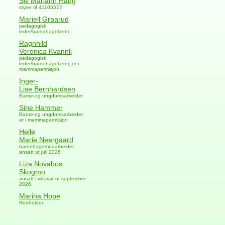
Siv Mariann Haug
styrer tlf 41105572
Mariell Graarud
pedagogisk
leder/barnehagelærer
Ragnhild
Veronica Kvannli
pedagogisk
leder/barnehagelærer, er i
mammapermisjon
Inger-
Lise Bernhardsen
Barne-og ungdomsarbeider
Sine Hammer
Barne-og ungdomsarbeider,
er i mammapermisjon
Helle
Marie Neergaard
barnehagemedarbeider,
ansatt ut juli 2026
Liza Novabos
Skogmo
ansatt i vikariat ut september
2026
Marina Hope
Renholder