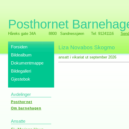
Posthornet Barnehag
Håreks gate 34A
8800 Sandnessjøen
Tel: 91241116
Send
Forsiden
Liza Novabos Skogmo
Bildealbum
ansatt i vikariat ut september 2026
Dokumentmappe
Bildegalleri
Gjestebok
Avdelinger
Posthornet
Om barnehagen
Ansatte